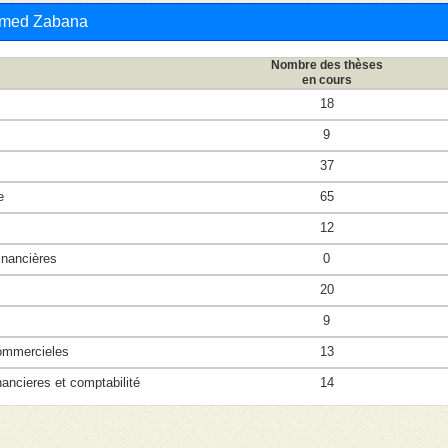
Ahmed Zabana
Nombre des thèses
en cours
18
9
37
e
65
12
nancières
0
20
9
mmercieles
13
ncieres et comptabilité
14
conomiques
13
3