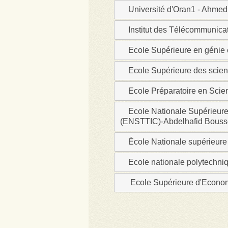
Université d'Oran1 - Ahmed
Département d\'Electronique
Institut des Télécommunica
Département de Génie Civil
Département d\'Architecture
Ecole Supérieure en génie 
Département d\'Hydraulique
Ecole Supérieure des scie
Département d\'Education Phys
Ecole Préparatoire en Sci
Département d\'Electrotechni
Département des sciences de 
Ecole Nationale Supérieure
(ENSTTIC)-Abdelhafid Bouss
Département de sciences éc
Département des sciences de 
École Nationale supérieure
Département de l\'électroméc
Ecole nationale polytechni
Département vivant et enviro
Ecole Supérieure d'Econo
Département de Science aéro
Total