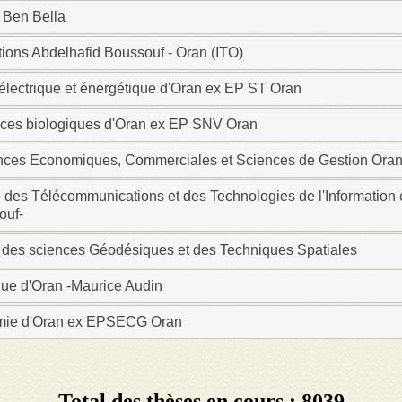
 Ben Bella
178
tions Abdelhafid Boussouf - Oran (ITO)
110
84
électrique et énergétique d'Oran ex EP ST Oran
85
nces biologiques d'Oran ex EP SNV Oran
ique et Sportifs
26
ences Economiques, Commerciales et Sciences de Gestion Ora
que
190
la Nature
98
 des Télécommunications et des Technologies de l'Information
ouf-
onomiques
31
la terre
18
 des sciences Géodésiques et des Techniques Spatiales
anique
0
que d'Oran -Maurice Audin
nnement
17
mie d'Oran ex EPSECG Oran
nautique
14
2340
Total des thèses en cours : 8039