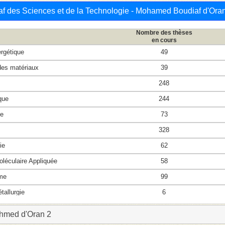
f des Sciences et de la Technologie - Mohamed Boudiaf d'Ora
Nombre des thèses
en cours
rgétique
49
es matériaux
39
248
que
244
ue
73
328
ie
62
éculaire Appliquée
58
me
99
allurgie
6
ique
271
hmed d'Oran 2
12