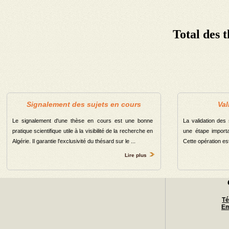
Département Génie Civil
Département Génie Mécanique
Total des 
Département Electrotechnique
Département de Médecine
Département de pharmacie
Département de chirurgie dentaire
Signalement des sujets en cours
Val
Département de langues étrangeres
Le signalement d'une thèse en cours est une bonne
La validation des
Département de Gestion
pratique scientifique utile à la visibilité de la recherche en
une étape importa
Département de Télécommunication
Algérie. Il garantie l'exclusivité du thésard sur le ...
Cette opération est 
Lire plus
Département de sciences financiére et comptabilité
Département de Sociologie
Département de Philosophie
Té
Département de Psychologie
Em
Département d’arts du spectacle