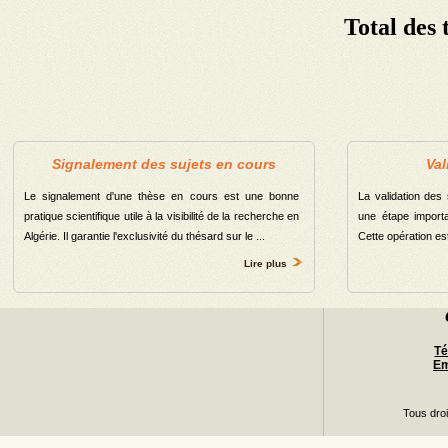
Total des 
Département des sciences commerciales
Département des Arts et des langues étrangères
Département des sciences humaines
Département de Mathématiques et Informatique
Total
Signalement des sujets en cours
Val
Le signalement d'une thèse en cours est une bonne
La validation des
pratique scientifique utile à la visibilité de la recherche en
une étape importa
Algérie. Il garantie l'exclusivité du thésard sur le ...
Cette opération est 
Lire plus
Té
Em
Tous dro