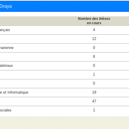
 Draya
Nombre des thèses
en cours
ançais
4
12
harienne
0
8
tériaux
0
1
0
et Informatique
19
47
ciales
1
ques
0
umaines
0