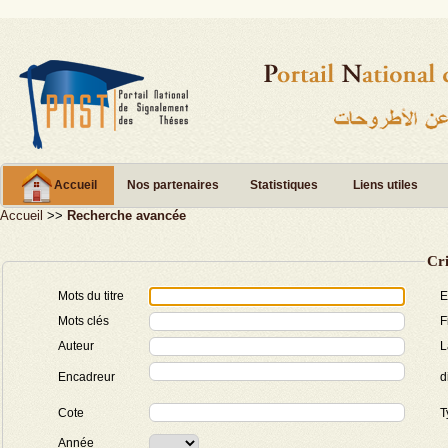
Accueil
Nos partenaires
Statistiques
Liens utiles
Accueil
>>
Recherche avancée
Cri
Mots du titre
E
Mots clés
F
Auteur
L
Encadreur
d
Cote
T
Année