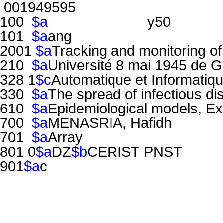
001949595
100
$a
y50
101
$a
ang
2001
$a
Tracking and monitoring of
210
$a
Université 8 mai 1945 de G
328 1
$c
Automatique et Informatique
330
$a
The spread of infectious di
610
$a
Epidemiological models, Exte
700
$a
MENASRIA, Hafidh
701
$a
Array
801 0
$a
DZ
$b
CERIST PNST
901
$a
c