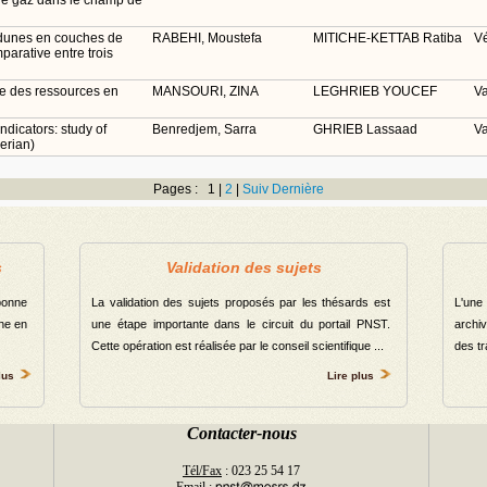
de gaz dans le champ de
e dunes en couches de
RABEHI, Moustefa
MITICHE-KETTAB Ratiba
Vé
parative entre trois
e des ressources en
MANSOURI, ZINA
LEGHRIEB YOUCEF
Va
dicators: study of
Benredjem, Sarra
GHRIEB Lassaad
Va
erian)
Pages : 1 |
2
|
Suiv
Dernière
s
Validation des sujets
bonne
La validation des sujets proposés par les thésards est
L'une
che en
une étape importante dans le circuit du portail PNST.
archi
Cette opération est réalisée par le conseil scientifique ...
des tr
lus
Lire plus
Contacter-nous
Tél/Fax
: 023 25 54 17