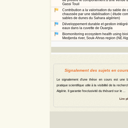
de prédire le comportement d’une venue 
Gassi Touil
Contribution a la valorisation du sable d
chaussée par une stabilisation ( étude com
sables de dunes du Sahara algérien)
Développement durable et gestion intégré
eaux dans la cuvette de Ouargla
Biomonitoring ecosystem health using bioin
Medjerda river, Souk-Ahras region (NE Alg
Signalement des sujets en cour
Le signalement d'une thèse en cours est une 
pratique scientifique utile à la visibilité de la recher
Algérie. Il garantie l'exclusivité du thésard sur le ...
Lire p