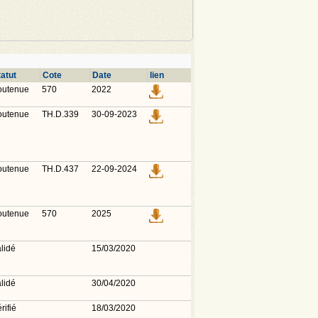
tatut
Cote
Date
lien
outenue
570
2022
outenue
TH.D.339
30-09-2023
outenue
TH.D.437
22-09-2024
outenue
570
2025
lidé
15/03/2020
lidé
30/04/2020
rifié
18/03/2020