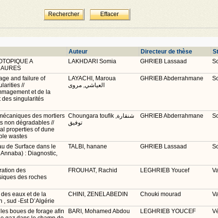
Auteur
Directeur de thèse
S
OTOPIQUE A
LAKHDARI Somia
GHRIEB Lassaad
S
S AURES
ge and failure of
LAYACHI, Maroua
GHRIEB Abderrahmane
S
arities //
العياشي, مروى
ommagement et de la
 des singularités
omécaniques des mortiers
Choungara toufik شنقارة,
GHRIEB Abderrahmane
S
s non dégradables //
توفيق
l properties of dune
ble wastes
au de Surface dans le
TALBI, hanane
GHRIEB Lassaad
S
Annaba) : Diagnostic,
ration des
FROUHAT, Rachid
LEGHRIEB Youcef
Va
ysiques des roches
des eaux et de la
CHINI, ZENELABEDIN
Chouki mourad
Va
h , sud -Est D’Algérie
 les boues de forage afin
BARI, Mohamed Abdou
LEGHRIEB YOUCEF
Vé