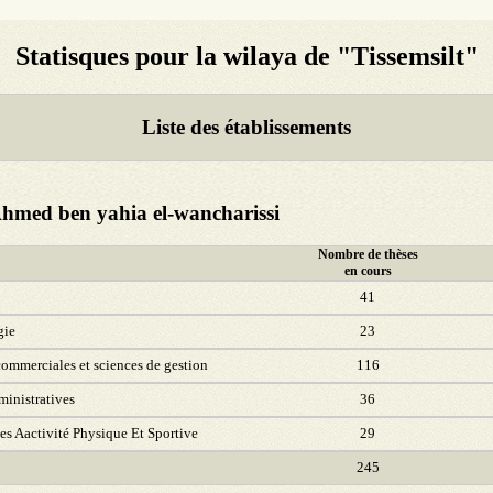
Statisques pour la wilaya de "Tissemsilt"
Liste des établissements
 Ahmed ben yahia el-wancharissi
Nombre de thèses
en cours
41
gie
23
ommerciales et sciences de gestion
116
ministratives
36
s Aactivité Physique Et Sportive
29
245