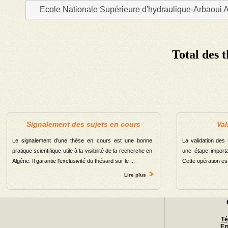
Ecole Nationale Supérieure d'hydraulique-Arbaoui 
Département de langue italienne
Département de psychologie
Département de français
Total des 
Département des sciences financières et comptabilité
Département de lettre et de la Langue française
Département lettre et de la langue anglaise
Total
Signalement des sujets en cours
Val
Le signalement d'une thèse en cours est une bonne
La validation des
pratique scientifique utile à la visibilité de la recherche en
une étape importa
Algérie. Il garantie l'exclusivité du thésard sur le ...
Cette opération est 
Lire plus
Té
Em