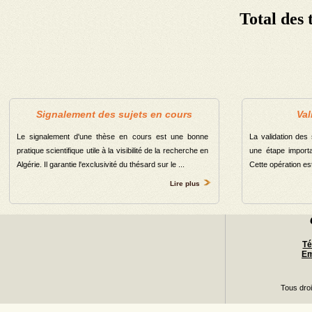
Total des 
Département de science islamique
Département de sciences économiques
Département de Mathématique
Département de sciecnes Agronomiques
Département des Sciences Politiques
Signalement des sujets en cours
Val
Département d\'Ecologie et Environnement
Le signalement d'une thèse en cours est une bonne
La validation des
Département d\'Informatique
pratique scientifique utile à la visibilité de la recherche en
une étape importa
Algérie. Il garantie l'exclusivité du thésard sur le ...
Cette opération est 
Département de Physique
Lire plus
Département d\'énergies Renouvelables
Département d\'hydraulique
Département des Etudes littéraires
Té
Em
Département d’Etudes linguistiques
Département de langue française
Tous dro
Département des enseignements communs en sciences et 
technologie