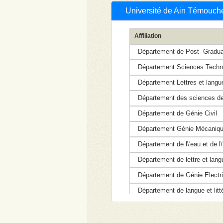
Université de Ain Témouch
Affiliation
Département de Post- Gradua
Département Sciences Techn
Département Lettres et langue
Département des sciences de
Département de Génie Civil
Département Génie Mécaniq
Département de l\'eau et de l\
Département de lettre et lang
Département de Génie Electr
Département de langue et litté
Département des sciences é
Département de Chimie