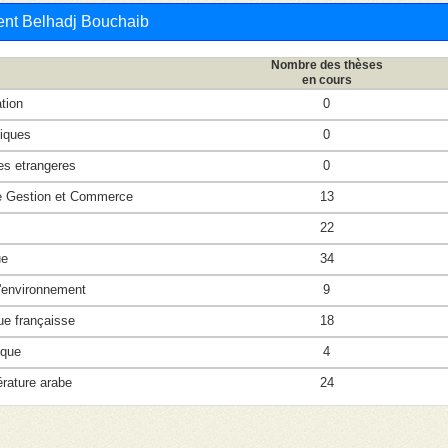
ent Belhadj Bouchaib
Nombre des thèses
en cours
tion
0
iques
0
s etrangeres
0
 Gestion et Commerce
13
22
ue
34
'environnement
9
ue françaisse
18
ique
4
rature arabe
24
conomiques
14
22