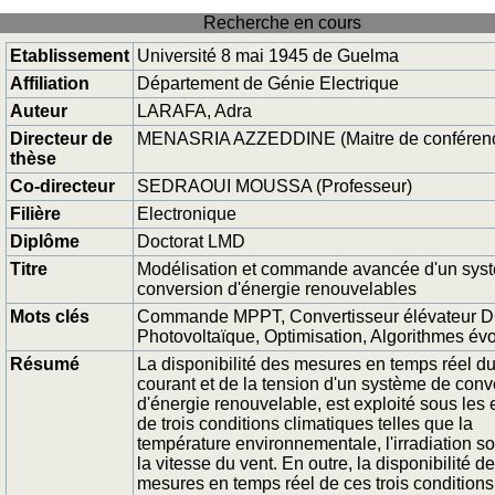
Recherche en cours
Etablissement
Université 8 mai 1945 de Guelma
Affiliation
Département de Génie Electrique
Auteur
LARAFA, Adra
Directeur de
MENASRIA AZZEDDINE (Maitre de conférenc
thèse
Co-directeur
SEDRAOUI MOUSSA (Professeur)
Filière
Electronique
Diplôme
Doctorat LMD
Titre
Modélisation et commande avancée d'un sys
conversion d'énergie renouvelables
Mots clés
Commande MPPT, Convertisseur élévateur 
Photovoltaïque, Optimisation, Algorithmes év
Résumé
La disponibilité des mesures en temps réel d
courant et de la tension d'un système de conv
d'énergie renouvelable, est exploité sous les e
de trois conditions climatiques telles que la
température environnementale, l'irradiation sol
la vitesse du vent. En outre, la disponibilité d
mesures en temps réel de ces trois conditions