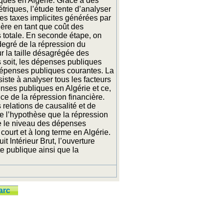
ques en Algérie. Grâce à des
riques, l’étude tente d’analyser
es taxes implicites générées par
ière en tant que coût des
totale. En seconde étape, on
degré de la répression du
r la taille désagrégée des
soit, les dépenses publiques
 dépenses publiques courantes. La
iste à analyser tous les facteurs
nses publiques en Algérie et ce,
ice de la répression financière.
s relations de causalité et de
ite l’hypothèse que la répression
e le niveau des dépenses
court et à long terme en Algérie.
t Intérieur Brut, l’ouverture
e publique ainsi que la
arc