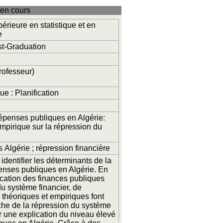
en cours
érieure en statistique et en
e
t-Graduation
ofesseur)
 : Planification
épenses publiques en Algérie:
mpirique sur la répression du
Algérie ; répression financière
dentifier les déterminants de la
enses publiques en Algérie. En
ication des finances publiques
du système financier, de
 théoriques et empiriques font
che de la répression du système
ir une explication du niveau élevé