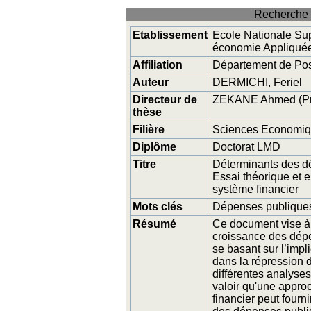
Recherche 
Etablissement
Ecole Nationale Sup
économie Appliqué
Affiliation
Département de Pos
Auteur
DERMICHI, Feriel
Directeur de
ZEKANE Ahmed (Pr
thèse
Filière
Sciences Economique
Diplôme
Doctorat LMD
Titre
Déterminants des d
Essai théorique et e
système financier
Mots clés
Dépenses publiques 
Résumé
Ce document vise à i
croissance des dép
se basant sur l’impl
dans la répression 
différentes analyses
valoir qu'une appro
financier peut fourn