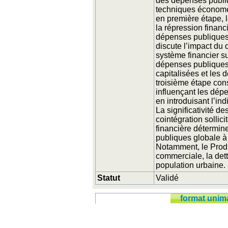
des dépenses publi
techniques économét
en première étape, l
la répression financ
dépenses publiques 
discute l’impact du 
système financier su
dépenses publiques 
capitalisées et les
troisième étape cons
influençant les dépe
en introduisant l’ind
La significativité de
cointégration sollic
financière détermin
publiques globale à 
Notamment, le Produi
commerciale, la dett
population urbaine.
Statut
Validé
format unim